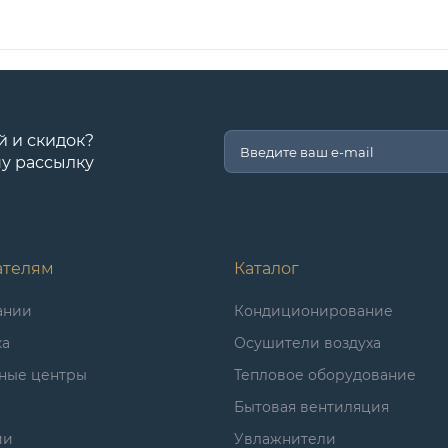
й и скидок?
у рассылку
ателям
Каталог
ании
Кондиционирование
ка
Осушители воздуха
ные центры
Тепловое оборудование
Бытовая вентиляция
ии
Увлажнители