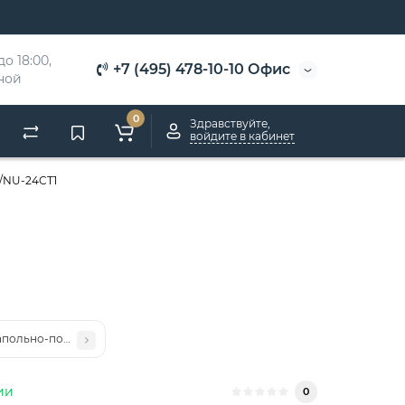
о 18:00, 
+7 (495) 478-10-10 Офис
дной
0
Здравствуйте,
войдите в кабинет
/NU-24CT1
апольно-потолочный NeoClima NS/NU-36CT3
ии
0