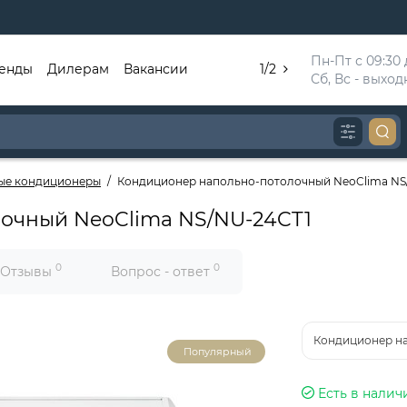
Пн-Пт с 09:30 д
енды
Дилерам
Вакансии
1/2
Сб, Вс - выхо
ые кондиционеры
Кондиционер напольно-потолочный NeoClima NS
очный NeoClima NS/NU-24CT1
0
0
Отзывы
Вопрос - ответ
Кондиционер н
Популярный
Есть в налич