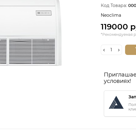
Код Товара:
000
Neoclima
119000 
*Рекомендуемая р
Приглашае
условиях!
За
Пол
кли