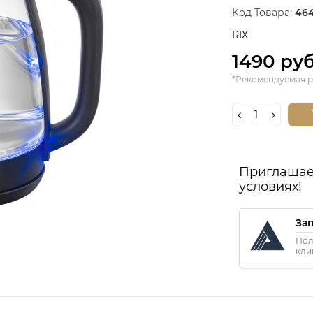
Код Товара:
46
RIX
1490 ру
*Рекомендуемая р
Приглашае
условиях!
За
Пол
кли