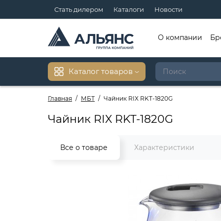
Стать дилером
Каталоги
Новости
О компании
Бр
Каталог товаров
Главная
МБТ
Чайник RIX RKT-1820G
Чайник RIX RKT-1820G
Все о товаре
Характеристики