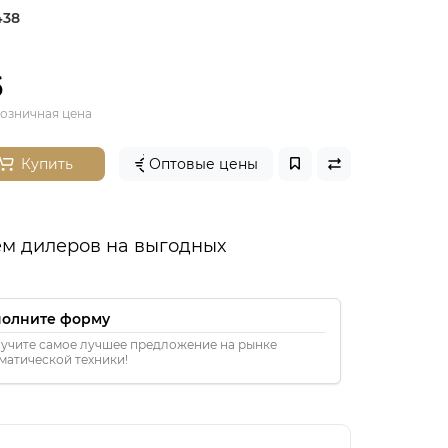
438
б
озничная цена
Купить
Оптовые цены
м дилеров на выгодных
полните форму
учите самое лучшее предложение на рынке
матической техники!