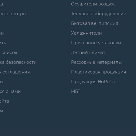
ка
Осушители воздуха
ные центры
Тепловое оборудование
Бытовая вентиляция
ии
Увлажнители
ить
Приточные установки
 список
Летний климат
ка безопасности
Расходные материалы
я соглашения
Пластиковая продукция
ги
Продукция HoReCa
ся с нами
МБТ
айта
м