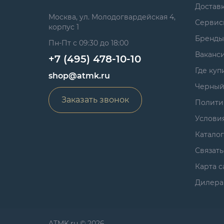
Достав
Москва, ул. Молодогвардейская 4,
Сервис
корпус 1
Бренды
Пн-Пт с 09:30 до 18:00
Ваканс
+7 (495) 478-10-10
Где куп
shop@atmk.ru
Черный
Заказать звонок
Полити
Услови
Катало
Связать
Карта с
Дилера
ATMK.ru © 2026