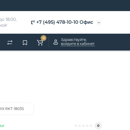
о 18:00, 
+7 (495) 478-10-10 Офис
дной
0
Здравствуйте,
войдите в кабинет
IX RKT-1803S
ии
0