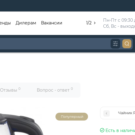
Пн-Пт с 09:30 д
енды
Дилерам
Вакансии
1/2
Сб, Вс - выхо
0
0
Отзывы
Вопрос - ответ
Чайник R
Популярный
Есть в налич