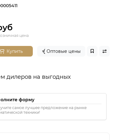
0005411
руб
озничная цена
Купить
Оптовые цены
м дилеров на выгодных
полните форму
учите самое лучшее предложение на рынке
матической техники!