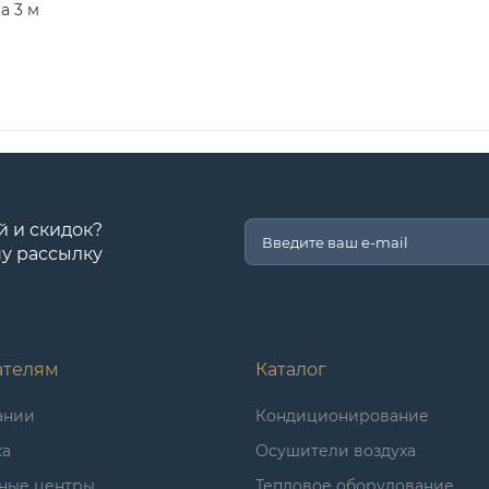
а 3 м
й и скидок?
у рассылку
ателям
Каталог
ании
Кондиционирование
ка
Осушители воздуха
ные центры
Тепловое оборудование