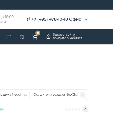
о 18:00, 
+7 (495) 478-10-10 Офис
дной
0
Здравствуйте,
войдите в кабинет
оздуха Neoclima FDV15S
Осушители воздуха NeoClima ND 90
ии
0