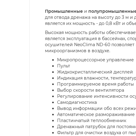
Промышленные
и
полупромышленные 
для отвода дренажа на высоту до 3 м 
является их мощность - до 0,8 кВт и об
Высокая мощность работы обеспечивае
является эксплуатация в бассейнах, с
осушителей NeoClima ND-60 позволяет
микроорганизмов в воздухе.
Микропроцессорное управление
Пульт
Жидкокристаллический дисплей
Индикация влажности, температу
Программируемое время работы
Выбор скорости вентилятора
Регулирование интенсивности о
Самодиагностика
Вывод информации обо всех режи
Автоматическое размораживание
Пластинчатый теплообменник
Дренажный патрубок для постоянн
Фильтр для очистки воздуха от п