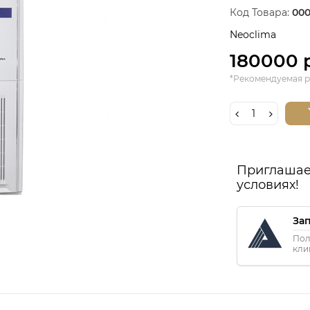
Код Товара:
000
Neoclima
180000 
*Рекомендуемая р
Приглашае
условиях!
За
Пол
кли