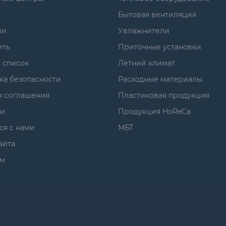
Бытовая вентиляция
ии
Увлажнители
ить
Приточные установки
 список
Летний климат
ка безопасности
Расходные материалы
я соглашения
Пластиковая продукция
ги
Продукция HoReCa
ся с нами
МБТ
айта
м