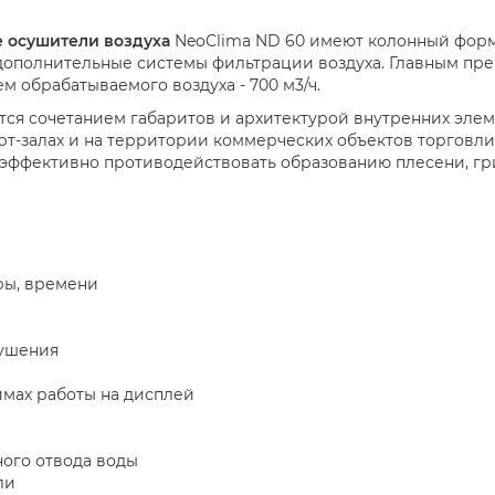
осушители воздуха
NeoClima ND 60 имеют колонный форм
и дополнительные системы фильтрации воздуха. Главным п
ъем обрабатываемого воздуха - 700 м3/ч.
тся сочетанием габаритов и архитектурой внутренних эле
порт-залах и на территории коммерческих объектов торгов
 эффективно противодействовать образованию плесени, гр
ры, времени
сушения
мах работы на дисплей
ого отвода воды
ыли