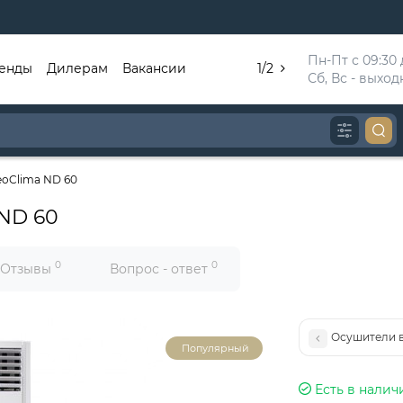
Пн-Пт с 09:30 д
енды
Дилерам
Вакансии
1/2
Сб, Вс - выхо
eoClima ND 60
ND 60
0
0
Отзывы
Вопрос - ответ
Осушители в
Популярный
Есть в налич