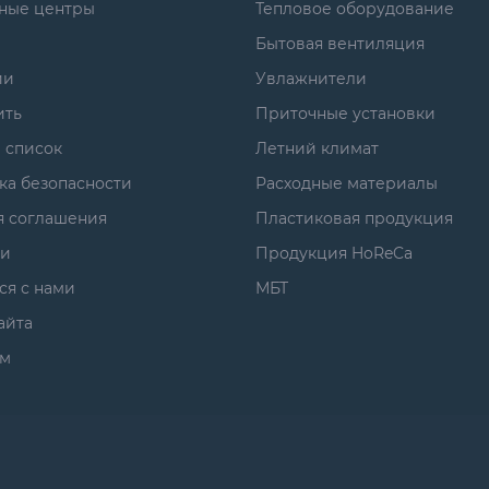
ные центры
Тепловое оборудование
Бытовая вентиляция
ии
Увлажнители
ить
Приточные установки
 список
Летний климат
ка безопасности
Расходные материалы
я соглашения
Пластиковая продукция
ги
Продукция HoReCa
ся с нами
МБТ
айта
м