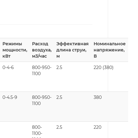
Режимы
Расход
Эффективная
Номинальное
мощности,
воздуха,
длина струи,
напряжение,
кВт
м3/час
м
В
0-4-6
800-950-
2.5
220 (380)
1100
0-4.5-9
800-950-
2.5
380
1100
800-
2.5
220
1100-