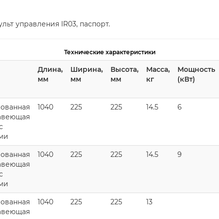
льт управления IR03, паспорт.
Технические характеристики
Длина,
Ширина,
Высота,
Масса,
Мощность
мм
мм
мм
кг
(кВт)
ованная
1040
225
225
14.5
6
авеющая
с
ми
ованная
1040
225
225
14.5
9
авеющая
с
ми
ованная
1040
225
225
13
авеющая