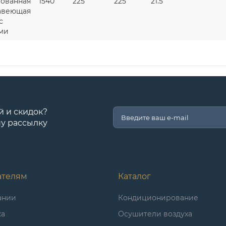
ованная
1540
225
225
21.5
авеющая
с
ми
й и скидок?
у рассылку
ателям
Каталог
ании
Кондиционирование
ка
Осушители воздуха