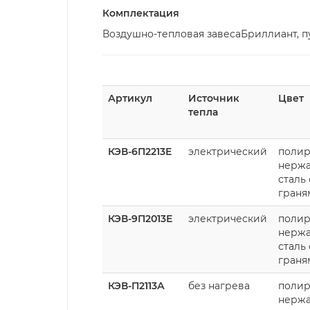
Комплектация
Воздушно-тепловая завесаБриллиант, пу
Артикул
Источник
Цвет
тепла
КЭВ-6П2213Е
электрический
полир
нерж
сталь 
граня
КЭВ-9П2013Е
электрический
полир
нерж
сталь 
граня
КЭВ-П2113А
без нагрева
полир
нерж