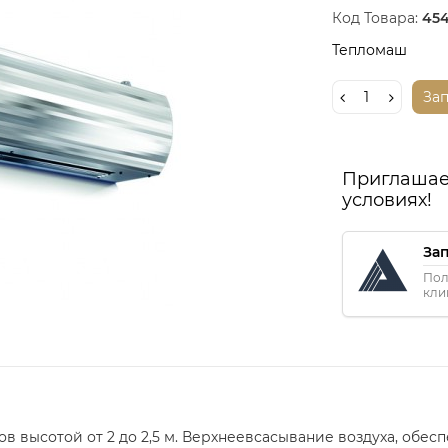
Код Товара:
454
Тепломаш
За
Приглашае
условиях!
За
Пол
кли
 высотой от 2 до 2,5 м. Верхнеевсасывание воздуха, обес