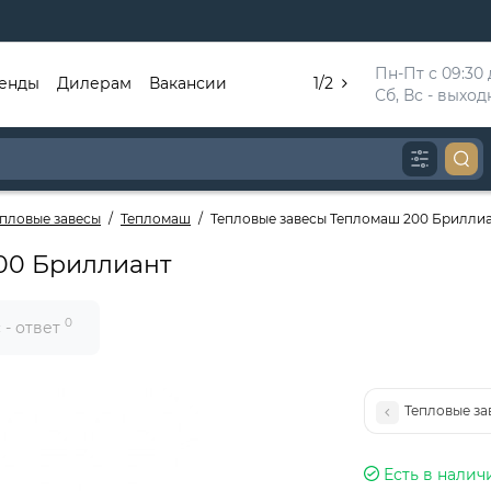
Пн-Пт с 09:30 д
енды
Дилерам
Вакансии
1/2
Сб, Вс - выхо
епловые завесы
Тепломаш
Тепловые завесы Тепломаш 200 Брилли
00 Бриллиант
0
 - ответ
Тепловые з
Есть в налич