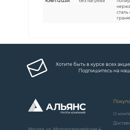
КЭВ-П2123А
без нагрева
полир
нерж
сталь 
граня
Хотите быть в курсе всех акци
Подпишитесь на наш
Покуп
О комп
Достав
Москва, ул. Молодогвардейская 4,