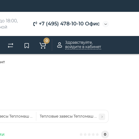
о 18:00, 
+7 (495) 478-10-10 Офис
дной
0
Здравствуйте,
войдите в кабинет
ант
авесы Тепломаш 200 Комфорт
Тепловые завесы Тепломаш 200 Оптима
ии
0