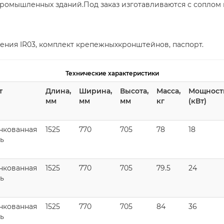
мышленных зданий.Под заказ изготавливаются с соплом по
ления IR03, комплект крепежныхкронштейнов, паспорт.
Технические характеристики
т
Длина,
Ширина,
Высота,
Масса,
Мощност
мм
мм
мм
кг
(кВт)
нкованная
1525
770
705
78
18
ь
нкованная
1525
770
705
79.5
24
ь
нкованная
1525
770
705
84
36
ь