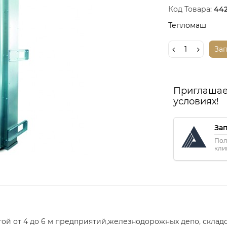
Код Товара:
442
Тепломаш
За
Приглашае
условиях!
За
Пол
кли
той от 4 до 6 м предприятий,железнодорожных депо, скла