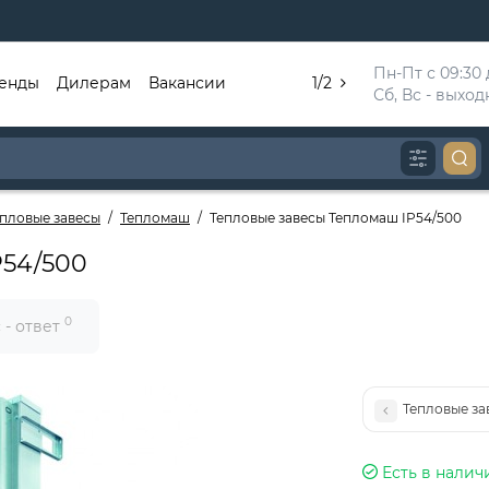
Пн-Пт с 09:30 д
енды
Дилерам
Вакансии
1/2
Сб, Вс - выхо
епловые завесы
Тепломаш
Тепловые завесы Тепломаш IP54/500
P54/500
0
 - ответ
Тепловые за
Есть в налич