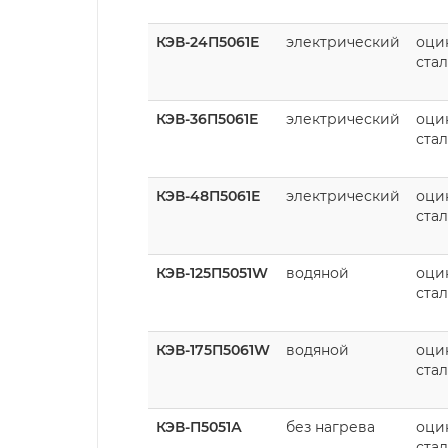
КЭВ-24П5061Е
электрический
оци
стал
КЭВ-36П5061Е
электрический
оци
стал
КЭВ-48П5061Е
электрический
оци
стал
КЭВ-125П5051W
водяной
оци
стал
КЭВ-175П5061W
водяной
оци
стал
КЭВ-П5051А
без нагрева
оци
стал