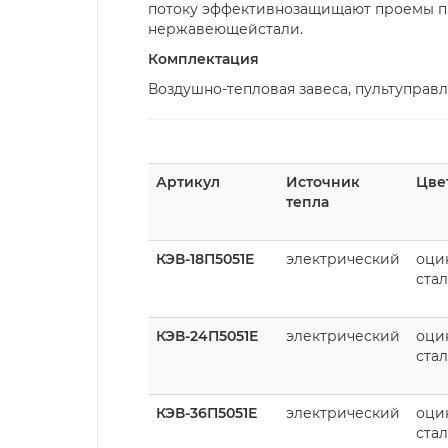
потоку эффективнозащищают проемы про
нержавеющейстали.
Комплектация
Воздушно-тепловая завеса, пультуправ
Артикул
Источник
Цве
тепла
КЭВ-18П5051Е
электрический
оци
стал
КЭВ-24П5051Е
электрический
оци
стал
КЭВ-36П5051Е
электрический
оци
стал