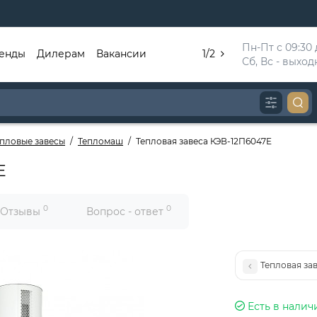
Пн-Пт с 09:30 д
енды
Дилерам
Вакансии
1/2
Сб, Вс - выхо
епловые завесы
Тепломаш
Тепловая завеса КЭВ-12П6047E
E
0
0
Отзывы
Вопрос - ответ
Тепловая за
Есть в налич