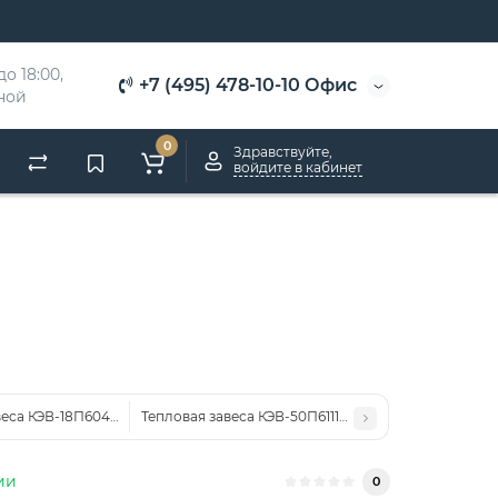
о 18:00, 
+7 (495) 478-10-10 Офис
дной
0
Здравствуйте,
войдите в кабинет
веса КЭВ-18П6049E
Тепловая завеса КЭВ-50П6111W нерж.
ии
0