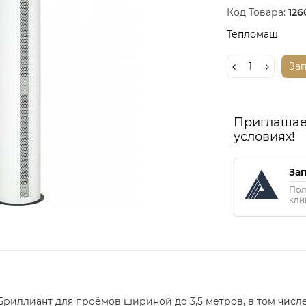
Код Товара:
126
Тепломаш
За
Приглашае
условиях!
За
Пол
кли
Бриллиант для проёмов шириной до 3,5 метров, в том чис