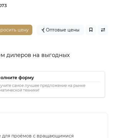
073
просить цену
Оптовые цены
м дилеров на выгодных
полните форму
учите самое лучшее предложение на рынке
матической техники!
ле для проёмов с вращающимися