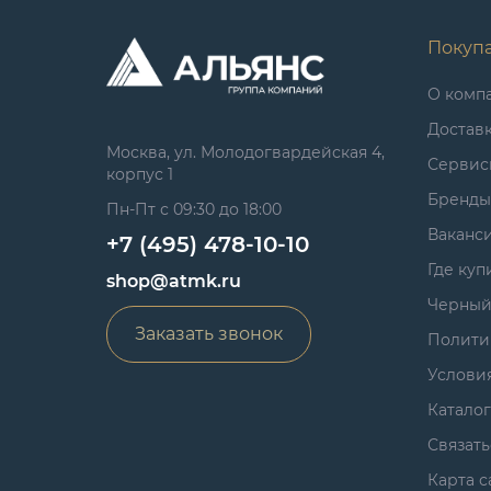
Покуп
О комп
Достав
Москва, ул. Молодогвардейская 4,
Сервис
корпус 1
Бренды
Пн-Пт с 09:30 до 18:00
Ваканс
+7 (495) 478-10-10
Где куп
shop@atmk.ru
Черный
Заказать звонок
Полити
Услови
Катало
Связать
Карта с