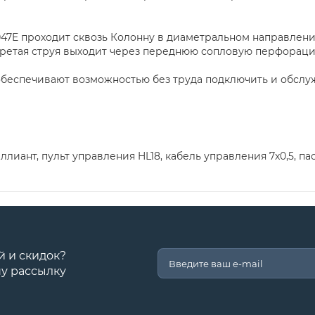
047E проходит сквозь Колонну в диаметральном направлен
гретая струя выходит через переднюю сопловую перфораци
беспечивают возможностью без труда подключить и обслуж
иант, пульт управления HL18, кабель управления 7x0,5, пас
й и скидок?
у рассылку