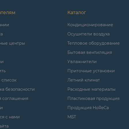
ателям
Каталог
ании
Кондиционирование
ка
Осушители воздуха
ные центры
Тепловое оборудование
Бытовая вентиляция
ии
Увлажнители
ить
Приточные установки
 список
Летний климат
ка безопасности
Расходные материалы
я соглашения
Пластиковая продукция
ги
Продукция HoReCa
ся с нами
МБТ
айта