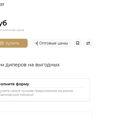
117
уб
озничная цена
Купить
Оптовые цены
м дилеров на выгодных
полните форму
учите самое лучшее предложение на рынке
матической техники!