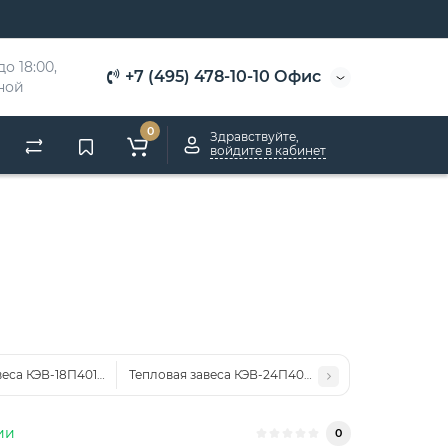
о 18:00, 
+7 (495) 478-10-10 Офис
дной
0
Здравствуйте,
войдите в кабинет
веса КЭВ-18П4017Е
Тепловая завеса КЭВ-24П4026Е
ии
0