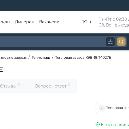
Пн-Пт с 09:30 д
енды
Дилерам
Вакансии
1/2
Сб, Вс - выхо
епловые завесы
Тепломаш
Тепловая завеса КЭВ-18П4027Е
Е
0
0
Отзывы
Вопрос - ответ
Тепловая за
Есть в налич