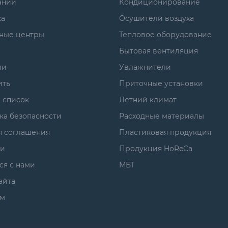
ании
Кондиционирование
ка
Осушители воздуха
ные центры
Тепловое оборудование
Бытовая вентиляция
ии
Увлажнители
ить
Приточные установки
 список
Летний климат
ка безопасности
Расходные материалы
я соглашения
Пластиковая продукция
ги
Продукция HoReCa
ся с нами
МБТ
айта
м