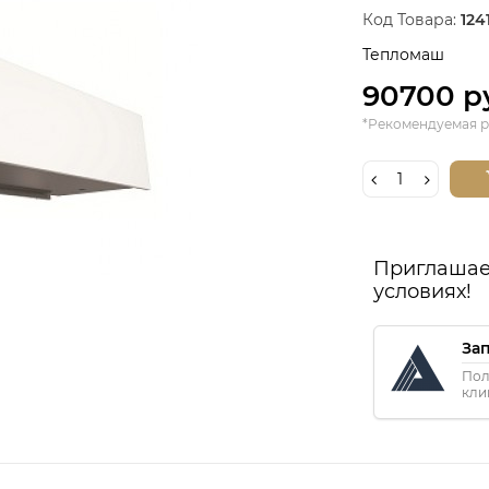
Код Товара:
124
Тепломаш
90700 р
*Рекомендуемая р
Приглашае
условиях!
За
Пол
кли