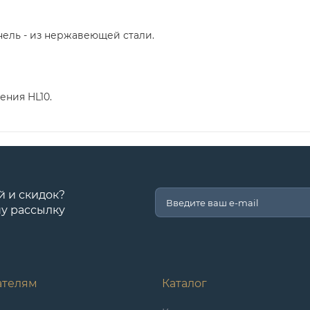
анель - из нержавеющей стали.
ения HL10.
й и скидок?
у рассылку
ателям
Каталог