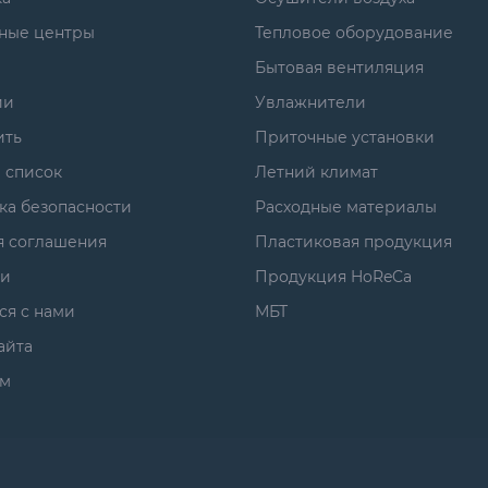
ные центры
Тепловое оборудование
Бытовая вентиляция
ии
Увлажнители
ить
Приточные установки
 список
Летний климат
ка безопасности
Расходные материалы
я соглашения
Пластиковая продукция
ги
Продукция HoReCa
ся с нами
МБТ
айта
м