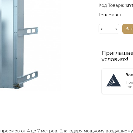
Код Товара:
137
Тепломаш
За
Приглашае
условиях!
За
Пол
кли
я проемов от 4 до 7 метров. Благодаря мощному воздушно