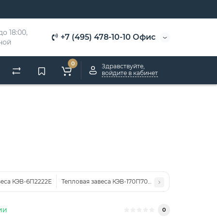
о 18:00, 
+7 (495) 478-10-10 Офис
дной
0
Здравствуйте,
войдите в кабинет
веса КЭВ-6П2222Е
Тепловая завеса КЭВ-170П7010W
ии
0