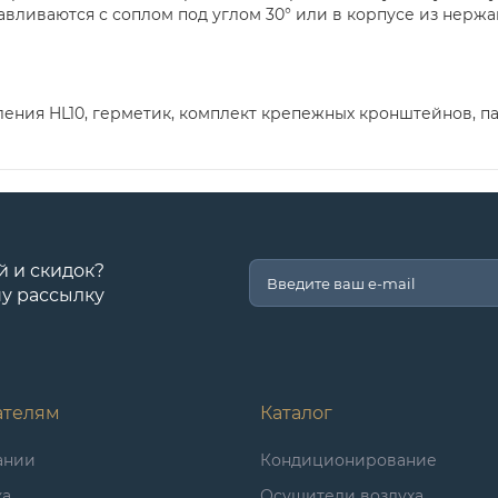
авливаются с соплом под углом 30° или в корпусе из нерж
ления HL10, герметик, комплект крепежных кронштейнов, па
й и скидок?
у рассылку
ателям
Каталог
ании
Кондиционирование
ка
Осушители воздуха