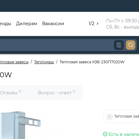
Пн-Пт с 09:30 д
енды
Дилерам
Вакансии
1/2
Сб, Вс - выхо
епловые завесы
Тепломаш
Тепловая завеса КЭВ-230П7020W
20W
0
0
Отзывы
Вопрос - ответ
Тепловая за
Есть в налич