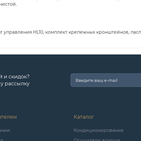
чистой.
т управления HL10, комплект крепежных кронштейнов, пасп
й и скидок?
у рассылку
ателям
Каталог
ании
Кондиционирование
ка
Осушители воздуха