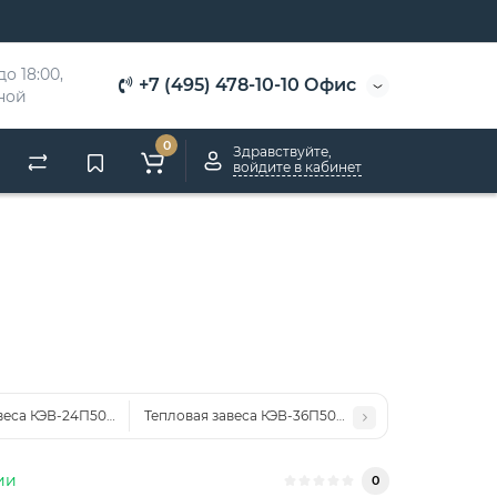
о 18:00, 
+7 (495) 478-10-10 Офис
дной
0
Здравствуйте,
войдите в кабинет
веса КЭВ-24П5032E
Тепловая завеса КЭВ-36П5041E
ии
0