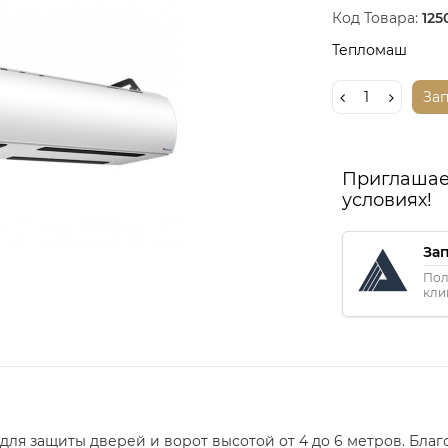
Код Товара:
125
Тепломаш
За
Приглашае
условиях!
За
Пол
кли
для защиты дверей и ворот высотой от 4 до 6 метров. Бла