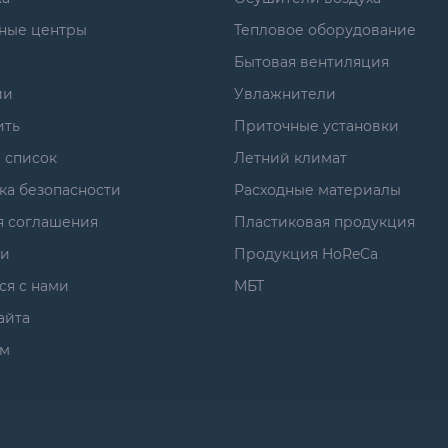
ные центры
Тепловое оборудование
Бытовая вентиляция
ии
Увлажнители
ить
Приточные установки
 список
Летний климат
ка безопасности
Расходные материалы
я соглашения
Пластиковая продукция
ги
Продукция HoReCa
ся с нами
МБТ
айта
м