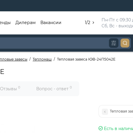
Пн-Пт с 09:30 д
енды
Дилерам
Вакансии
1/2
Сб, Вс - выхо
епловые завесы
Тепломаш
Тепловая завеса КЭВ-24П5042E
2E
0
0
Отзывы
Вопрос - ответ
Тепловая за
Есть в налич