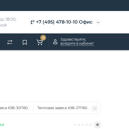
о 18:00, 
+7 (495) 478-10-10 Офис
дной
0
Здравствуйте,
войдите в кабинет
веса КЭВ-30П6048E нерж.
Тепловая завеса КЭВ-27П6049E нерж.
ии
0