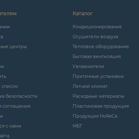
ателям
Каталог
ании
Кондиционирование
ка
Осушители воздуха
ные центры
Тепловое оборудование
Бытовая вентиляция
ии
Увлажнители
ить
Приточные установки
 список
Летний климат
ка безопасности
Расходные материалы
я соглашения
Пластиковая продукция
ги
Продукция HoReCa
ся с нами
МБТ
айта