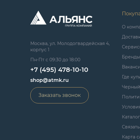
Покуп
О комп
Достав
Москва, ул. Молодогвардейская 4,
Сервис
корпус 1
Бренды
Пн-Пт с 09:30 до 18:00
Ваканс
+7 (495) 478-10-10
Где куп
shop@atmk.ru
Черный
Заказать звонок
Полити
Услови
Катало
Связать
Карта с