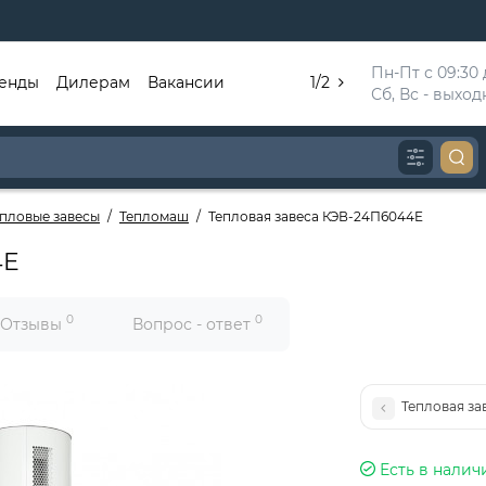
Пн-Пт с 09:30 д
енды
Дилерам
Вакансии
1/2
Сб, Вс - выхо
епловые завесы
Тепломаш
Тепловая завеса КЭВ-24П6044E
4E
0
0
Отзывы
Вопрос - ответ
Тепловая за
Есть в налич