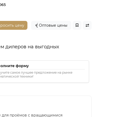
065
просить цену
Оптовые цены
м дилеров на выгодных
полните форму
учите самое лучшее предложение на рынке
матической техники!
ле для проёмов с вращающимися