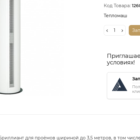
Код Товара:
126
Тепломаш
За
Приглашае
условиях!
За
Пол
кли
Бриллиант для проёмов шириной до 3,5 метров, в том чис