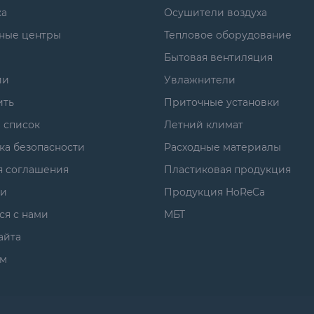
ка
Осушители воздуха
ные центры
Тепловое оборудование
Бытовая вентиляция
ии
Увлажнители
ить
Приточные установки
 список
Летний климат
ка безопасности
Расходные материалы
я соглашения
Пластиковая продукция
ги
Продукция HoReCa
ся с нами
МБТ
айта
м