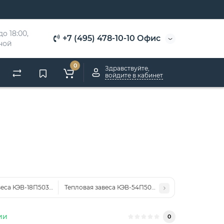
о 18:00, 
+7 (495) 478-10-10 Офис
дной
0
Здравствуйте,
войдите в кабинет
веса КЭВ-18П5032E
Тепловая завеса КЭВ-54П5042E
ии
0