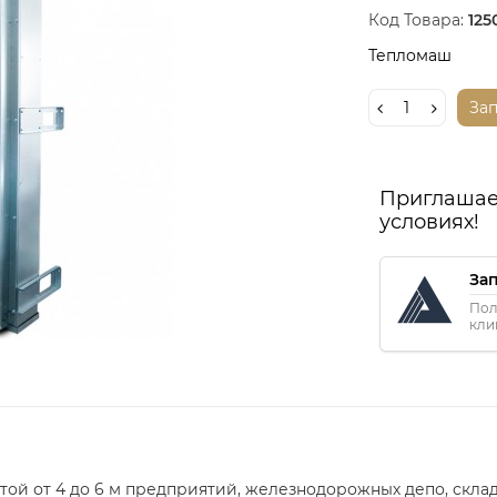
Код Товара:
125
Тепломаш
За
Приглашае
условиях!
За
Пол
кли
отой от 4 до 6 м предприятий, железнодорожных депо, скл