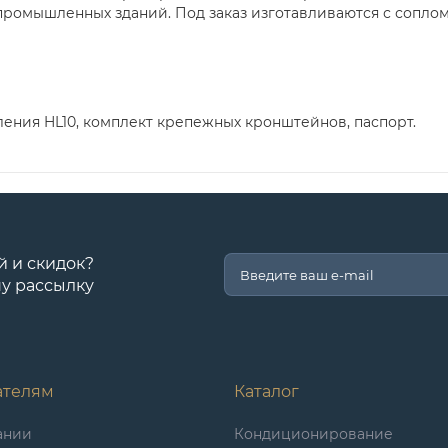
омышленных зданий. Под заказ изготавливаются с соплом п
ления HL10, комплект крепежных кронштейнов, паспорт.
й и скидок?
у рассылку
ателям
Каталог
ании
Кондиционирование