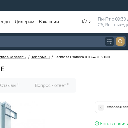
Пн-Пт с 09:30 д
енды
Дилерам
Вакансии
1/2
Сб, Вс - выхо
епловые завесы
Тепломаш
Тепловая завеса КЭВ-48П5060E
0E
0
0
Отзывы
Вопрос - ответ
Тепловая за
Есть в налич