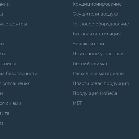
ании
Кондиционирование
ка
Осушители воздуха
ные центры
Тепловое оборудование
Бытовая вентиляция
ии
Увлажнители
ить
Приточные установки
 список
Летний климат
ка безопасности
Расходные материалы
я соглашения
Пластиковая продукция
ги
Продукция HoReCa
ся с нами
МБТ
айта
м