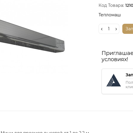
Код Товара:
121
Тепломаш
За
Приглашае
условиях!
За
Пол
кли
Мини для проемов высотой от 1 до 2.2 м.