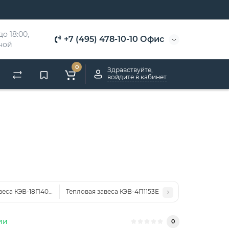
о 18:00, 
+7 (495) 478-10-10 Офис
дной
0
Здравствуйте,
войдите в кабинет
веса КЭВ-18П4081Е
Тепловая завеса КЭВ-4П1153E
ии
0