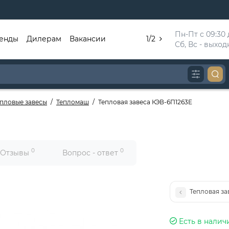
Пн-Пт с 09:30 д
енды
Дилерам
Вакансии
1/2
Сб, Вс - выхо
епловые завесы
Тепломаш
Тепловая завеса КЭВ-6П1263E
0
0
Отзывы
Вопрос - ответ
Тепловая за
Есть в налич