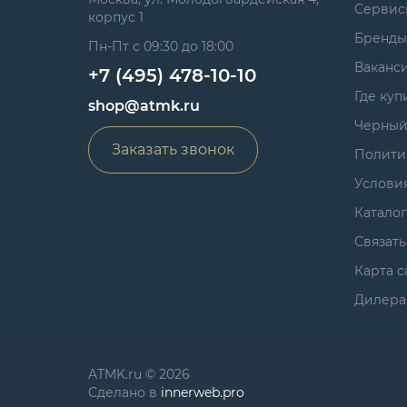
Сервис
корпус 1
Бренды
Пн-Пт с 09:30 до 18:00
Ваканс
+7 (495) 478-10-10
Где куп
shop@atmk.ru
Черный
Заказать звонок
Полити
Услови
Катало
Связать
Карта с
Дилера
ATMK.ru © 2026
Сделано в
innerweb.pro