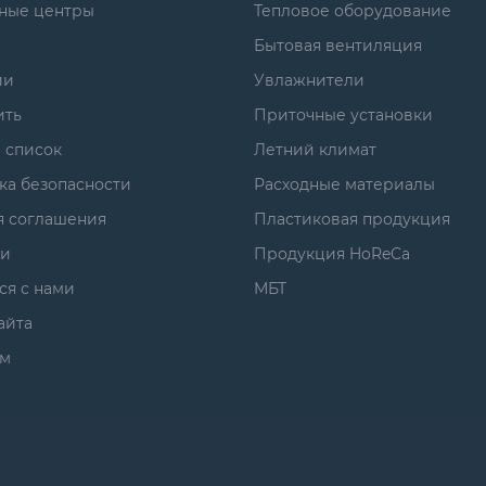
ные центры
Тепловое оборудование
Бытовая вентиляция
ии
Увлажнители
ить
Приточные установки
 список
Летний климат
ка безопасности
Расходные материалы
я соглашения
Пластиковая продукция
ги
Продукция HoReCa
ся с нами
МБТ
айта
м