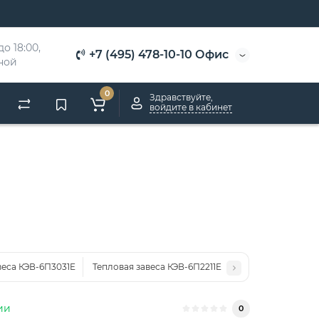
о 18:00, 
+7 (495) 478-10-10 Офис
дной
0
Здравствуйте,
войдите в кабинет
веса КЭВ-6П3031E
Тепловая завеса КЭВ-6П2211E
ии
0