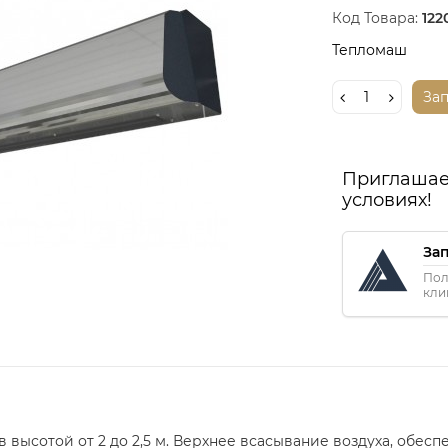
Код Товара:
122
Тепломаш
За
Приглашае
условиях!
За
Пол
кли
 высотой от 2 до 2,5 м. Верхнее всасывание воздуха, обесп