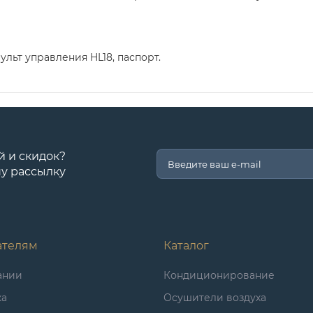
ульт управления HL18, паспорт.
й и скидок?
у рассылку
ателям
Каталог
ании
Кондиционирование
ка
Осушители воздуха