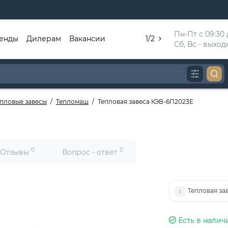
Пн-Пт с 09:30 д
енды
Дилерам
Вакансии
1/2
Сб, Вс - выхо
епловые завесы
Тепломаш
Тепловая завеса КЭВ-6П2023E
0
0
Отзывы
Вопрос - ответ
Тепловая за
Есть в налич