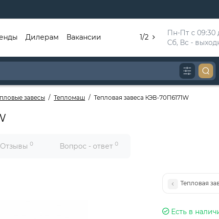
Пн-Пт с 09:30 д
енды
Дилерам
Вакансии
1/2
Сб, Вс - выхо
епловые завесы
Тепломаш
Тепловая завеса КЭВ-70П6171W
W
0
0
Отзывы
Вопрос - ответ
Тепловая за
Есть в налич