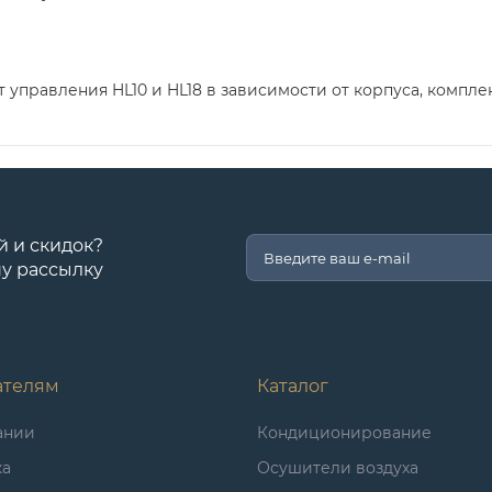
т управления HL10 и HL18 в зависимости от корпуса, компл
й и скидок?
у рассылку
ателям
Каталог
ании
Кондиционирование
ка
Осушители воздуха