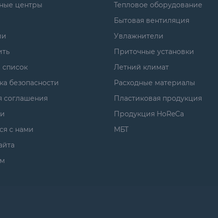
ные центры
Тепловое оборудование
Бытовая вентиляция
ии
Увлажнители
ить
Приточные установки
 список
Летний климат
ка безопасности
Расходные материалы
я соглашения
Пластиковая продукция
ги
Продукция HoReCa
ся с нами
МБТ
айта
м