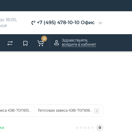
о 18:00, 
+7 (495) 478-10-10 Офис
дной
0
Здравствуйте,
войдите в кабинет
веса КЭВ-70П6151W
Тепловая завеса КЭВ-70П6161W
ии
0