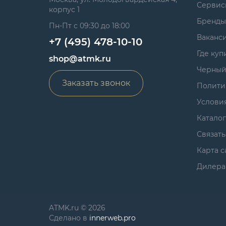
Сервис
корпус 1
Бренды
Пн-Пт с 09:30 до 18:00
Ваканс
+7 (495) 478-10-10
Где куп
shop@atmk.ru
Черный
Заказать звонок
Полити
Услови
Катало
Связать
Карта с
Дилера
ATMK.ru © 2026
Сделано в
innerweb.pro