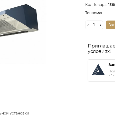
Код Товара:
136
Тепломаш
За
Приглашае
условиях!
За
Пол
кли
льной установки